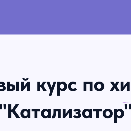
вый курс по х
"Катализатор