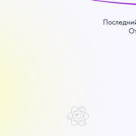
Последний
От