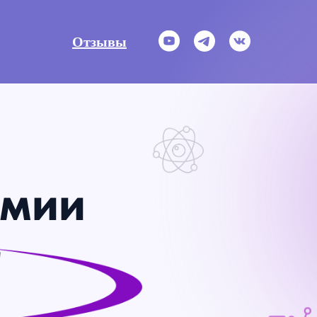
Отзывы
имии
"