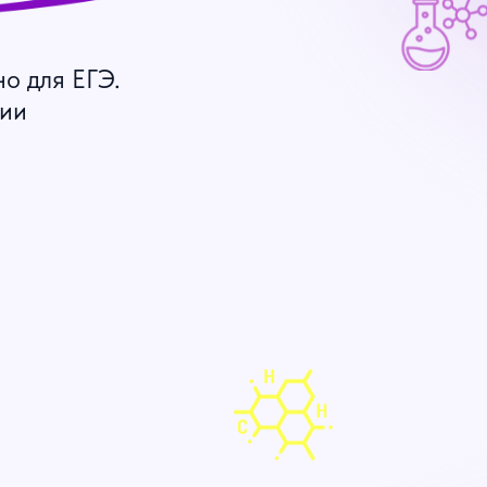
но для ЕГЭ.
мии