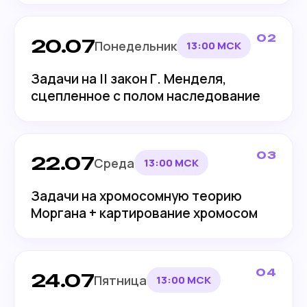
Контакты:
kursbio@gmail.com
02
20.07
Понедельник
13:00 МСК
Задачи на II закон Г. Менделя,
сцепленное с полом наследование
03
22.07
Среда
13:00 МСК
© 2019—2025 Kursbio
Задачи на хромосомную теорию
Моргана + картирование хромосом
04
24.07
Пятница
13:00 МСК