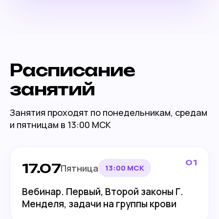
Расписание
занятий
Занятия проходят по понедельникам, средам
и пятницам в 13:00 МСК
01
17.07
Пятница
13:00 МСК
Курсы
Пользовательское
соглашение
Вебинар. Первый, Второй законы Г.
Менделя, задачи на группы крови
Политика
конфиденциальности