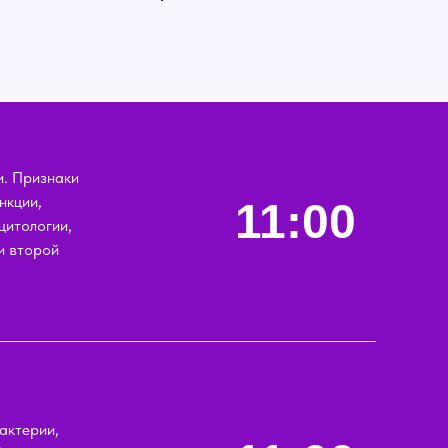
и. Признаки
нкции,
11:00
цитологии,
и второй
актерии,