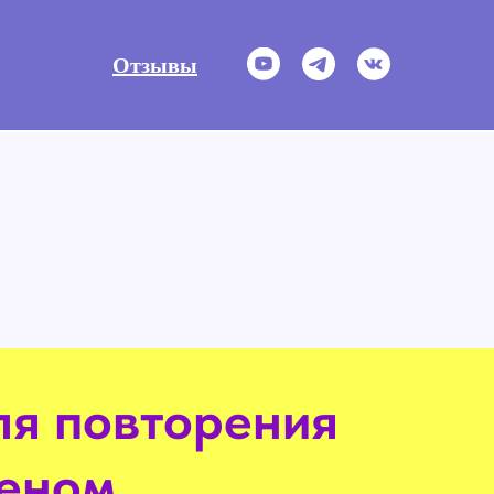
Отзывы
ля повторения
меном