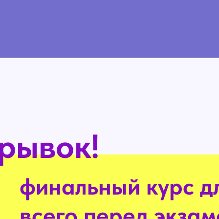
рывок!
финальный курс д
всего перед экза