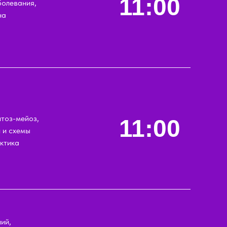
11:00
болевания,
на
,
тоз-мейоз,
11:00
 и схемы
актика
ий,